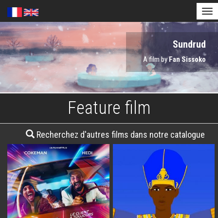
Tog
nav
Skip
Astérix et Obélix - l'Empire du Milieu
Soudain, seuls
Sundrud
to
main
A film by
A film by
A film by
Thomas Bidegain
Guillaume Canet
Fan Sissoko
content
Feature film
Recherchez d'autres films dans notre catalogue