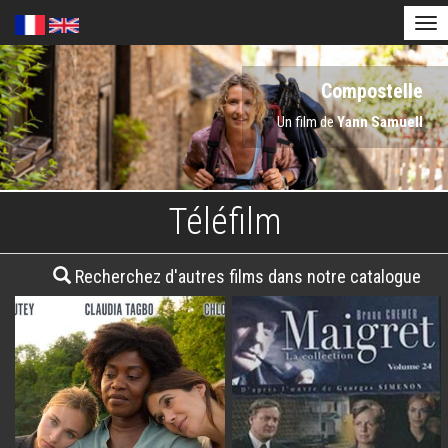
Tog
nav
Aller
Les Complices
Compostelle
Bolero
au
contenu
Un film de
Un film de
Un film de
Cécilia Rouaud
Anne Fontaine
Yann Samuell
principal
Téléfilm
Recherchez d'autres films dans notre catalogue