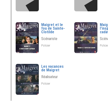
Maigret et le
Maig
fou de Sainte-
l'in
Clotilde
cada
Scénariste
Scéna
Policier
Polici
Les vacances
de Maigret
Réalisateur
Policier