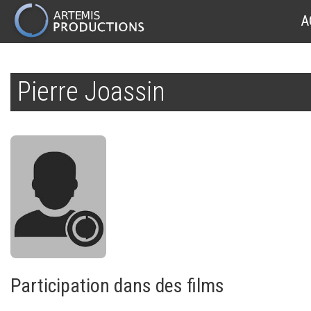
MAIN
A
NAVIGATION
Aller
au
Pierre Joassin
contenu
principal
Participation dans des films