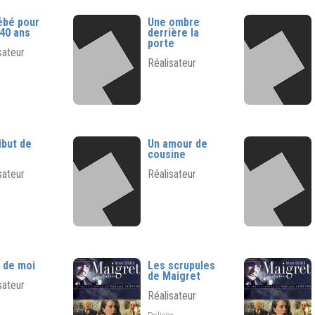
ébé pour
Une ombre
40 ans
derrière la
porte
sateur
Réalisateur
ibut de
Un amour de
cousine
sateur
Réalisateur
e de moi
Les scrupules
de Maigret
sateur
Réalisateur