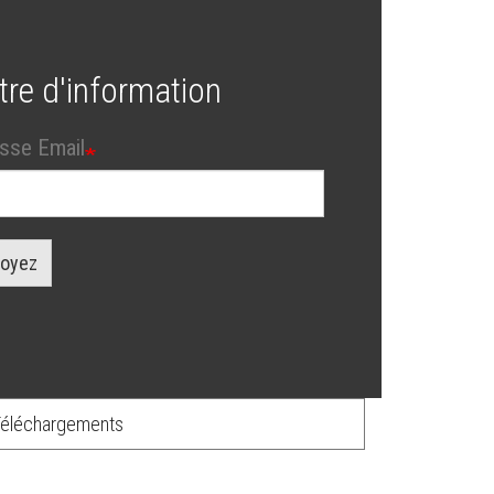
tre d'information
sse Email
oyez
éléchargements