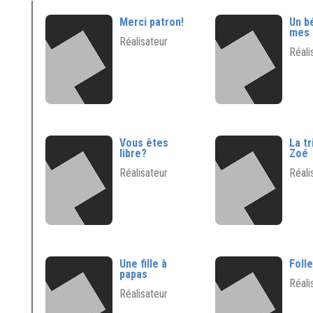
Merci patron!
Un b
mes 
Réalisateur
Réali
Vous êtes
La tr
libre?
Zoé
Réalisateur
Réali
Une fille à
Foll
papas
Réali
Réalisateur