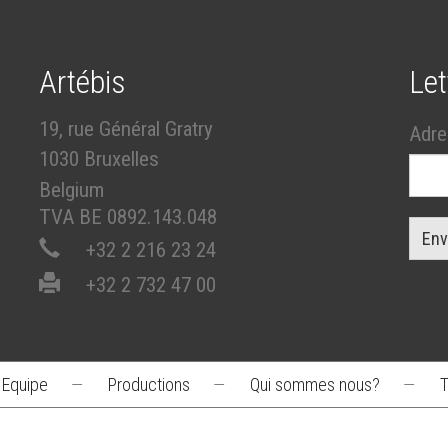
Artébis
Let
19, rue Général Gratry
Adre
1030 Bruxelles
Belgium
TVA BE 0892.143.048
Env
+32 2 216 23 24
+32 2 732 47 00
Equipe
—
Productions
—
Qui sommes nous?
—
T