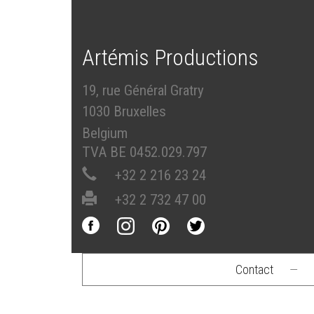
Artémis Productions
19, rue Général Gratry
1030 Bruxelles
Belgium
TVA BE 0452.029.797
+32 2 216 23 24
+32 2 732 47 00
Contact
—
Footer