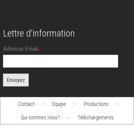
Lettre d'information
Adresse Email
Envoyez
Contact
—
Equipe
—
Productions
—
Footer
Qui sommes nous?
—
Téléchargements
menu