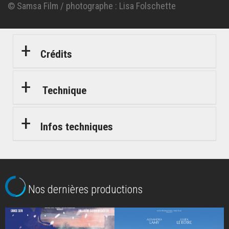
© Samsa Film / photographe : Lisa Folschette
© Samsa Film / photographe : Lisa Folschette
© Samsa Film / photographe : Lisa Folschette
Crédits
Technique
Infos techniques
Nos dernières productions