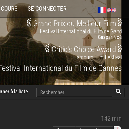
 COURS
SE CONNECTER
Grand Prix du Meilleur Film
Festival International du Film de Gand
Gaspar Noé
Critic's Choice Award
Hamburg Film Festival
Festival International du Film de Cannes
Rechercher
rner à la liste
Reche
142 min