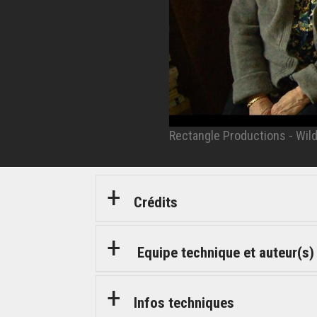
Rectangle Productions - Wild
Rectangle Productions - Wild
Rectangle Productions - Wild
Crédits
Equipe technique et auteur(s)
Infos techniques