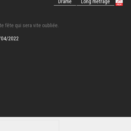
Drame
Long métrage
te fête qui sera vite oubliée.
/04/2022