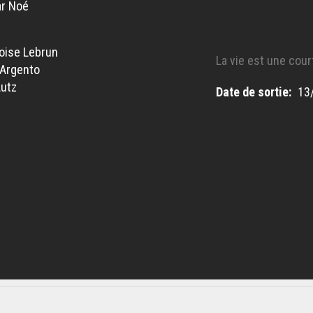
r Noé
oise Lebrun
La vie est une cour
 Argento
Lutz
Date de sortie
13