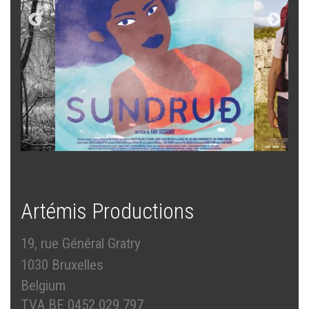
Artémis Productions
19, rue Général Gratry
1030 Bruxelles
Belgium
TVA BE 0452.029.797