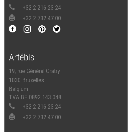
+32 2 216 23 24
+32 2 732 47 00
Artébis
19, rue Général Gratry
1030 Bruxelles
Belgium
TVA BE 0892.143.048
+32 2 216 23 24
+32 2 732 47 00