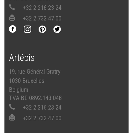
+32 2 216 23 24
+32 2 732 47 00
Artébis
19, rue Général Gratry
1030 Bruxelles
Belgium
TVA BE 0892.143.048
+32 2 216 23 24
+32 2 732 47 00