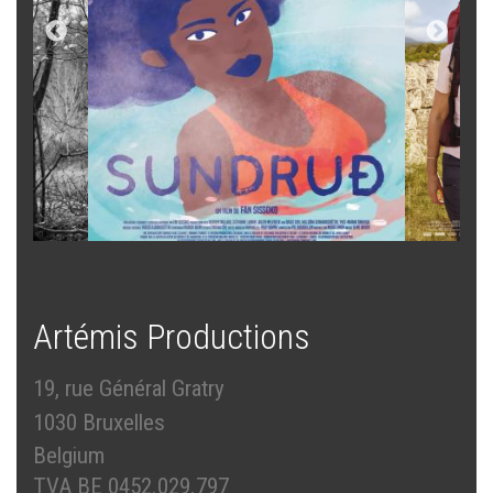
Artémis Productions
19, rue Général Gratry
1030 Bruxelles
Belgium
TVA BE 0452.029.797