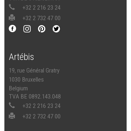
+32 2 216 23 24
+32 2 732 47 00
Artébis
19, rue Général Gratry
1030 Bruxelles
Belgium
TVA BE 0892.143.048
+32 2 216 23 24
+32 2 732 47 00