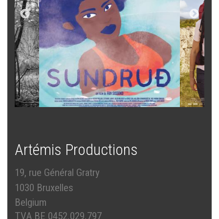
Artémis Productions
19, rue Général Gratry
1030 Bruxelles
Belgium
TVA BE 0452.029.797