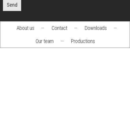
Send
About us
—
Contact
—
Downloads
—
Footer
Our team
—
Productions
menu