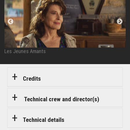
Les Jeunes Amants
Les Jeunes Amants
Les Jeunes Amants
Credits
Technical crew and director(s)
Technical details