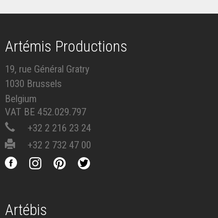
Artémis Productions
19, rue Général Gratry
1030 Brussels
Belgium
VAT BE 452.029.797
+32 2 216 23 24
+32 2 732 47 00
Artébis