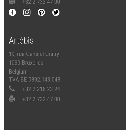
+32 2 732 47 00
Artébis
19, rue Général Gratry
1030 Bruxelles
Belgium
TVA BE 0892.143.048
+32 2 216 23 24
+32 2 732 47 00