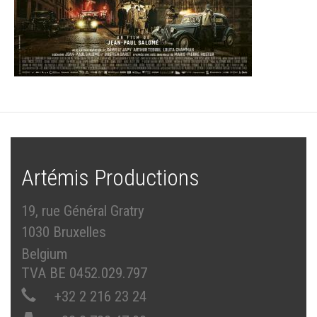
Artémis Productions
19, rue Général Gratry
1030 Bruxelles
Belgium
TVA BE 0452.029.797
+32 2 216 23 24