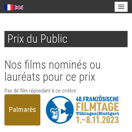
Toggl
naviga
Aller
au
Prix du Public
contenu
principal
Nos films nominés ou
lauréats pour ce prix
Pas de film répondant à ce critère
Palmarès