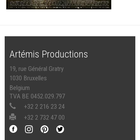
Artémis Productions
19, rue Général Gratry
1030 Bruxelles
Belgium
TVA BE 0452.029.797
+32 2 216 23 24
+32 2 732 47 00