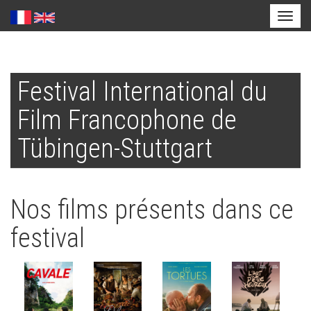
Toggl
naviga
Aller
au
Festival International du
contenu
principal
Film Francophone de
Tübingen-Stuttgart
Nos films présents dans ce
festival