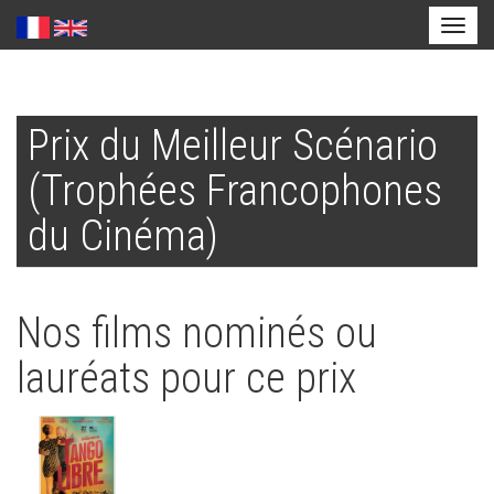
Toggl
naviga
Aller
au
Prix du Meilleur Scénario
contenu
principal
(Trophées Francophones
du Cinéma)
Nos films nominés ou
lauréats pour ce prix