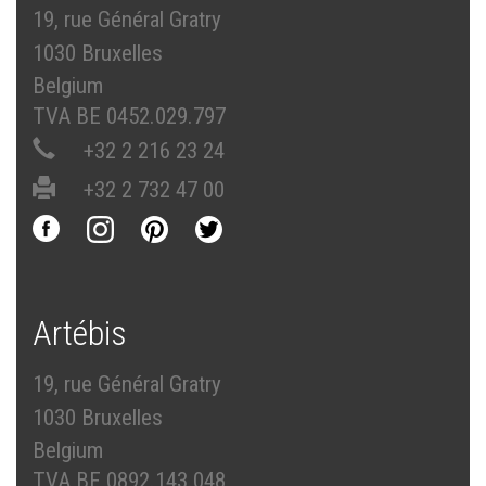
19, rue Général Gratry
1030 Bruxelles
Belgium
TVA BE 0452.029.797
+32 2 216 23 24
+32 2 732 47 00
Artébis
19, rue Général Gratry
1030 Bruxelles
Belgium
TVA BE 0892.143.048