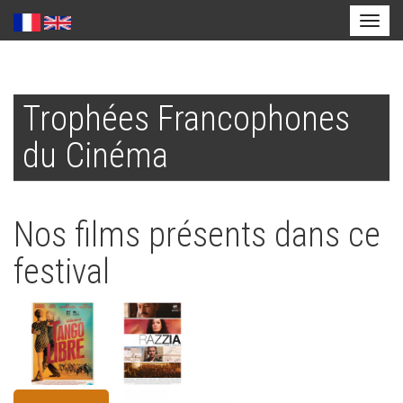
Toggl
naviga
Aller
au
Trophées Francophones
contenu
principal
du Cinéma
Nos films présents dans ce
festival