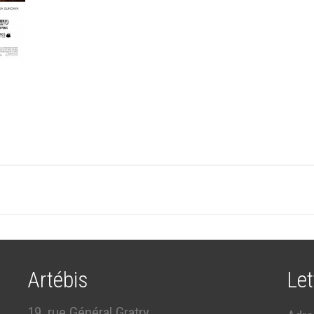
Artébis
Let
19, rue Général Gratry