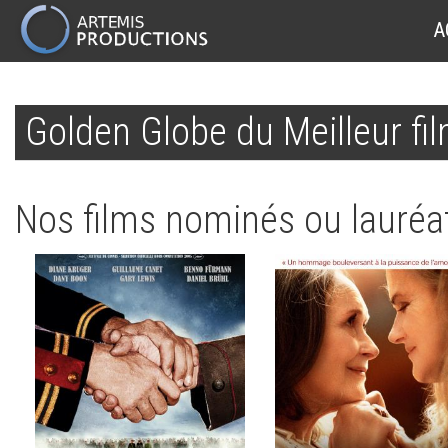
MAIN
A
NAVIGATION
Aller
au
Golden Globe du Meilleur fi
contenu
principal
Nos films nominés ou lauréat