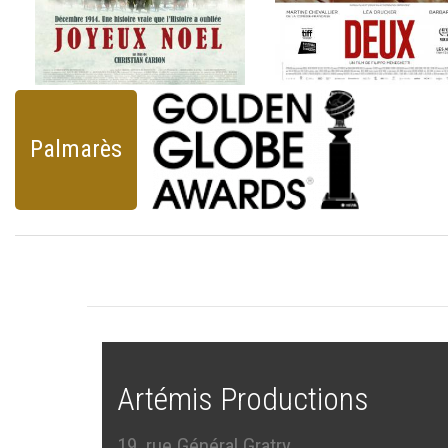
Palmarès
Artémis Productions
19, rue Général Gratry