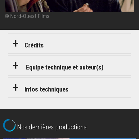
© Nord-Ouest Films
© Nord-Ouest Films
© Nord-Ouest Films
© Nord-Ouest Films
© Nord-Ouest Films
Crédits
Equipe technique et auteur(s)
Infos techniques
Nos dernières productions