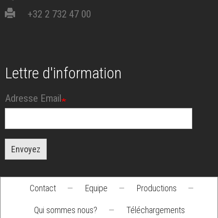
+32 2 732 47 00
Lettre d'information
Adresse Email
Envoyez
Contact
—
Equipe
—
Productions
—
Footer
Qui sommes nous?
—
Téléchargements