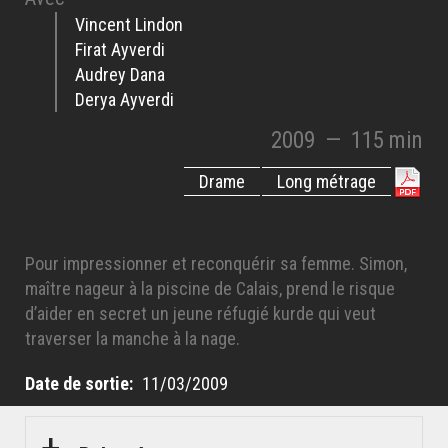
Vincent Lindon
Firat Ayverdi
Audrey Dana
Derya Ayverdi
2009
—
115 min
Drame
Long métrage
Pour impressionner et reconquérir sa femme. Simon,
maître nageur à la piscine de Calais, prend le risque
d’aider en secret un jeune réfugié kurde qui veut
traverser la manche à la nage.
Date de sortie
11/03/2009