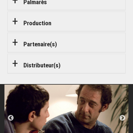
Palmarès
Production
Partenaire(s)
Distributeur(s)
© Nord-Ouest Films
© Nord-Ouest Films