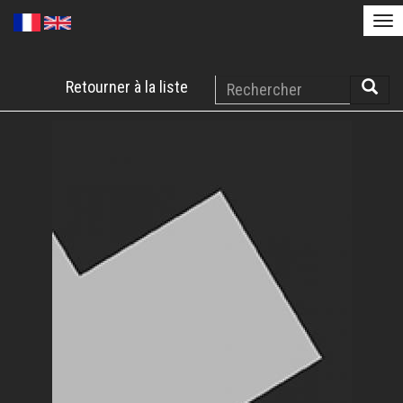
Tog
nav
Aller
Rechercher
Retourner à la liste
au
Reche
contenu
principal