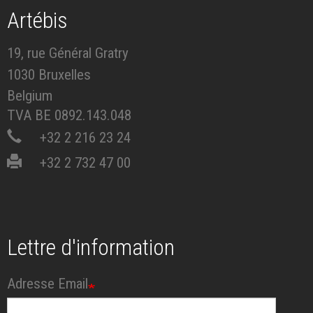
Artébis
19, rue Général Gratry
1030 Bruxelles
Belgium
TVA BE 0892.143.048
+32 2 216 23 24
+32 2 732 47 00
Lettre d'information
Adresse Email