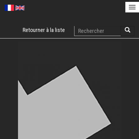
Tog
nav
Aller
Rechercher
Retourner à la liste
au
Reche
contenu
principal