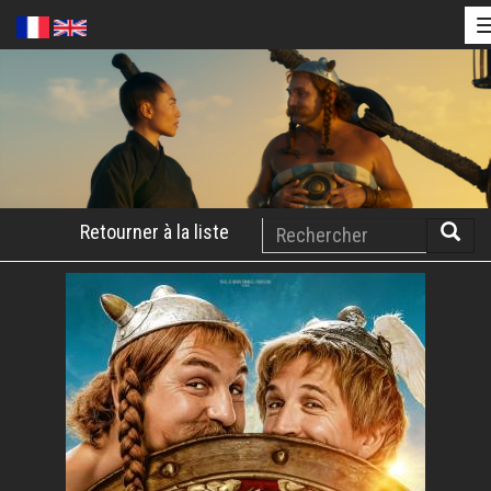
Aller
au
contenu
principal
Rechercher
Retourner à la liste
Reche