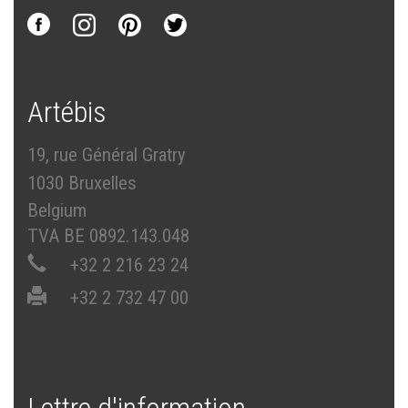
Artébis
19, rue Général Gratry
1030 Bruxelles
Belgium
TVA BE 0892.143.048
+32 2 216 23 24
+32 2 732 47 00