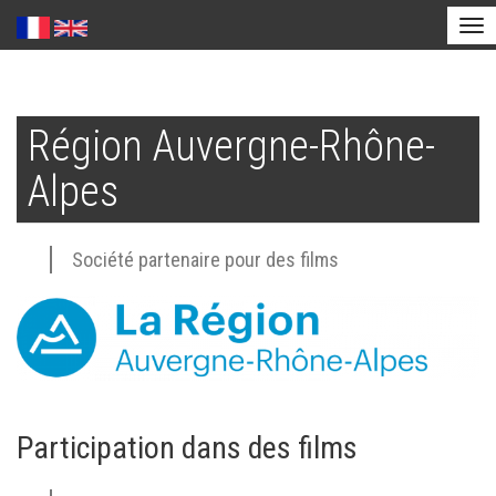
Tog
nav
Aller
au
Région Auvergne-Rhône-
contenu
principal
Alpes
Société partenaire pour des films
Participation dans des films