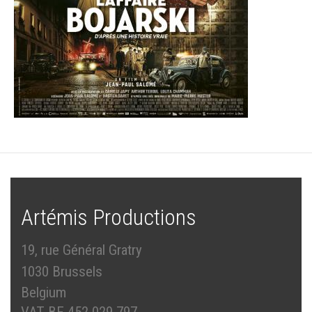
Artémis Productions
19, rue Général Gratry
1030 Brussels
Belgium
VAT BE 452.029.797