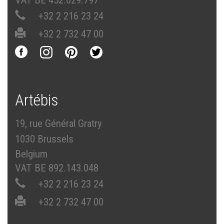
+32 2 216 23 24
+32 2 732 47 00
Artébis
19, rue Général Gratry
1030 Brussels
Belgium
VAT BE 892.143.048
+32 2 216 23 24
+32 2 732 47 00