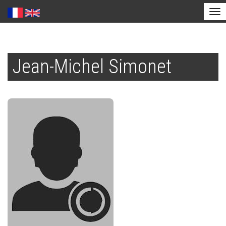
Tog
nav
Aller
au
Jean-Michel Simonet
contenu
principal