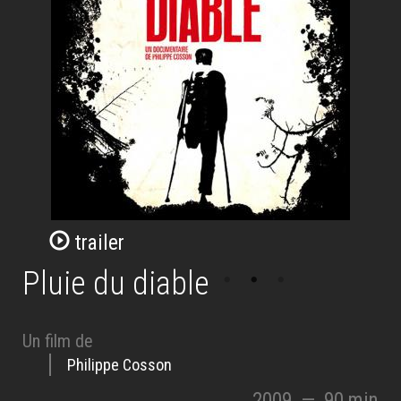
trailer
Pluie du diable
Un film de
Philippe Cosson
2009
—
90 min