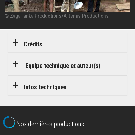
© Zagarianka Productions/Artémis Productions
© Zagarianka Productions/Artémis Productions
© Zagarianka Productions/Artémis Productions
© Zagarianka Productions/Artémis Productions
Crédits
Equipe technique et auteur(s)
Infos techniques
Nos dernières productions