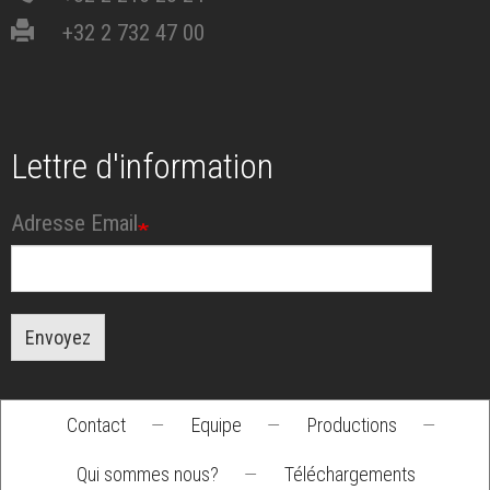
+32 2 732 47 00
Lettre d'information
Adresse Email
Envoyez
Contact
—
Equipe
—
Productions
—
Footer
Qui sommes nous?
—
Téléchargements