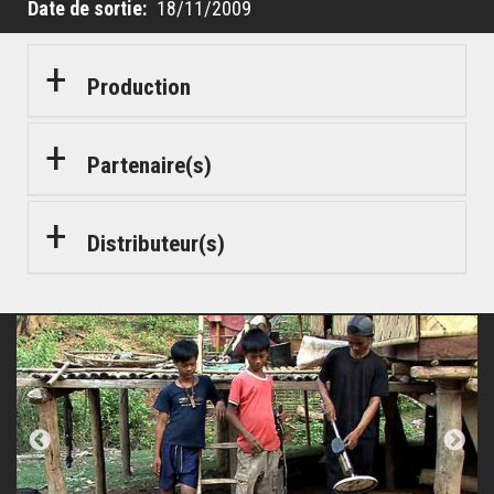
Date de sortie
18/11/2009
munitions, d’où viennent-elles ? Des officiers d’armée,
des patrons de l’armement, aux USA. Qui d’autres? Des
avocats ? Qui doit payer ces dommages de guerre ?
Production
Comment et qui doit réparer ? Qui sont les
responsables de cette pollution planétaire ? Car de
Partenaire(s)
nombreux pays en en Asie, en Amérique du sud, en
Afrique sub-saharienne ainsi qu’en Europe, subissent
le même cauchemar. C‘est l’objet de cette enquête
Distributeur(s)
exigeante et bouleversante. Des questions simples en
apparences, mais qui dérangent et appellent une
réponse. Une réponse qui s’adresse à nous tous…