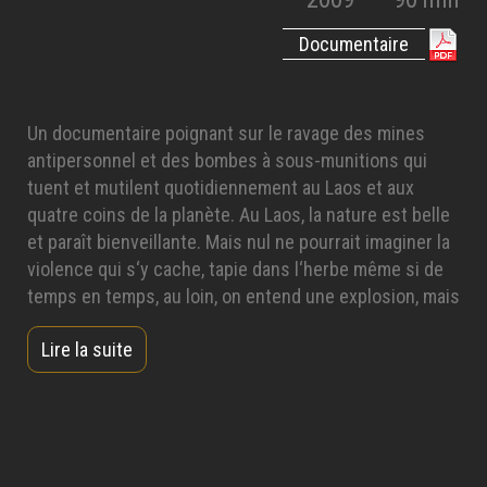
Documentaire
Un documentaire poignant sur le ravage des mines
antipersonnel et des bombes à sous-munitions qui
tuent et mutilent quotidiennement au Laos et aux
quatre coins de la planète. Au Laos, la nature est belle
et paraît bienveillante. Mais nul ne pourrait imaginer la
violence qui s‘y cache, tapie dans l‘herbe même si de
temps en temps, au loin, on entend une explosion, mais
comme amortie, étouffée par tant de beauté et de
Lire la suite
sérénité. C’était dans la région de Savannakhet, à 500
kilomètres au sud de Vientiane, capitale du Laos. Un
gamin venait de mourir en manipulant une « clauster
Bomb ». Qui a tué cet enfant ? L’inconscience
meurtrière ou la conscience perverse qui prévaut à
l’utilisation de ces mines antipersonnel, de ces sous-