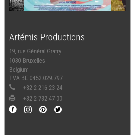
Artémis Productions
19, rue Général Gratry
1030 Bruxelles
Belgium
TVA BE 0452.029.797
+32 2 216 23 24
+32 2 732 47 00