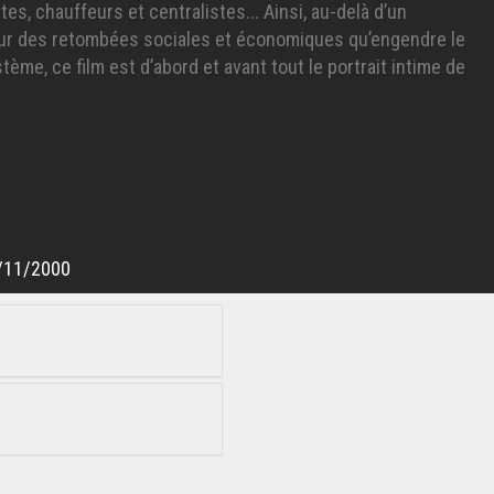
tes, chauffeurs et centralistes... Ainsi, au-delà d’un
ur des retombées sociales et économiques qu’engendre le
me, ce film est d’abord et avant tout le portrait intime de
/11/2000