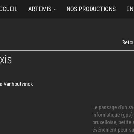
CCUEIL
ARTEMIS
NOS PRODUCTIONS
EN
Retou
xis
ie Vanhoutvinck
Le passage d’un sy
informatique (gps)
bruxelloise, petite 
événement pour suiv