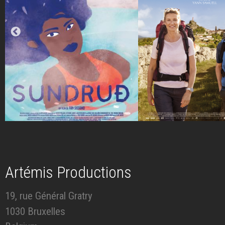
Artémis Productions
19, rue Général Gratry
1030 Bruxelles