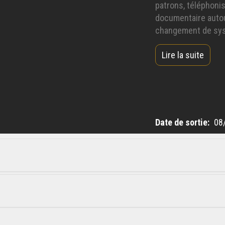
patrons, téléphonis
documentaire auto
changement de systè
quelques hommes.
Lire la suite
Date de sortie
08