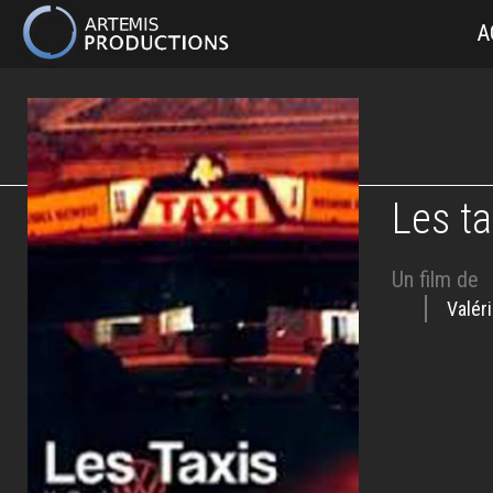
MAIN
A
NAVIGATION
Aller
au
contenu
principal
Les ta
Un film de
Valér