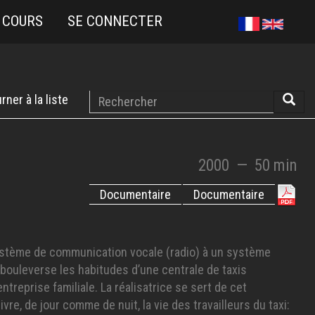
 COURS
SE CONNECTER
Rechercher
rner à la liste
Reche
2000
—
50 min
Documentaire
Documentaire
stème de communication vocale (radio) à un système
 bouleverse les habitudes d’une centrale de taxis
entreprise familiale. La réalisatrice se sert de cet
re, de jour comme de nuit, la vie des travailleurs du taxi: