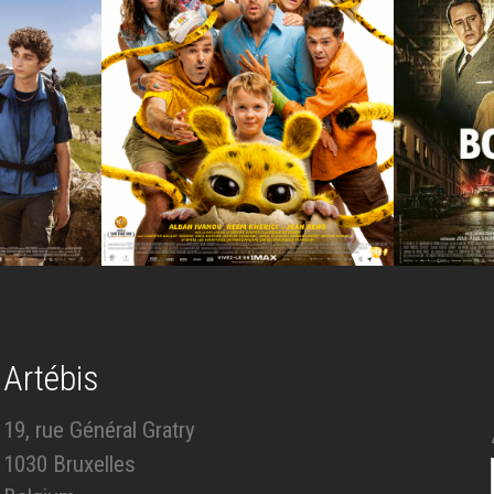
Artébis
19, rue Général Gratry
1030 Bruxelles