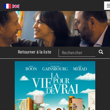
Aller
au
contenu
principal
Rechercher
Retourner à la liste
Reche