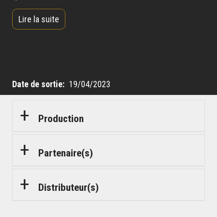
encombrant, Louis supplie une de ses conquêtes,
Lire la suite
Roxane, de se faire passer pour Violette que Tridan
croit reconnaître au premier regard.
Date de sortie
19/04/2023
Production
Partenaire(s)
Distributeur(s)