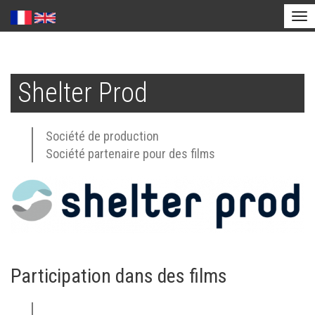
Tog
nav
Aller
au
Shelter Prod
contenu
principal
Société de production
Société partenaire pour des films
Participation dans des films