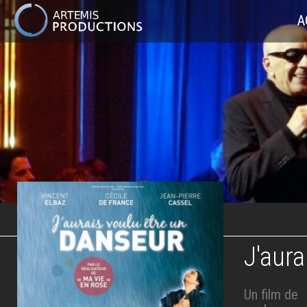
MAIN
A
NAVIGATION
Aller
au
contenu
principal
J'aura
Un film de