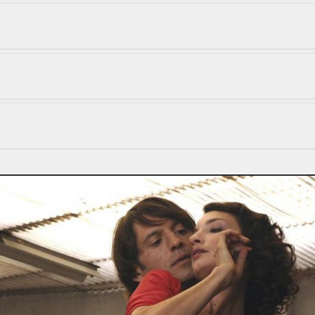
claquettes. Guy po
celui qu’aurait eu s
son Cinématographique