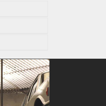
rte le prénom du père de François et a le même âge que
on père... Serait-il son père?