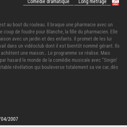
Comédie dramatique
Long métrage
est au bout du rouleau. Il braque une pharmacie avec un
le coup de foudre pour Blanche, la fille du pharmacien. Elle
aison avec un jardin et des enfants. Il promet de les lui
avail dans un vidéoclub dont il est bientôt nommé gérant. Ils
ne, achètent une maison… Le programme se réalise. Mais
par hasard le monde de la comédie musicale avec "Singin’
éritable révélation qui bouleverse totalement sa vie car, dès
plus qu’une obsession: devenir danseur de claquettes. Mais
 le dire à Blanche. Tournant le dos à son bonheur tranquille,
n cours de claquettes et délaisse peu à peu, femme, enfant
re pleinement sa soudaine et dévorante passion. François
e a fait la même chose que lui, des années auparavant, sa
urs caché la vérité, allant jusqu’à lui dire qu’il était mort.
un casting pour « le monde merveilleux de Broadway »,
/04/2007
 mais persévérant, rencontre Guy Maréchal, danseur de