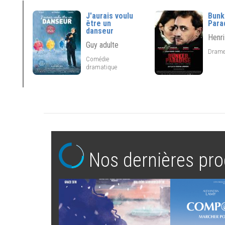
J'aurais voulu
Bunk
être un
Para
danseur
Henr
Guy adulte
Dram
Comédie
dramatique
Nos dernières pro