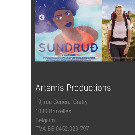
Artémis Productions
19, rue Général Gratry
1030 Bruxelles
Belgium
TVA BE 0452.029.797