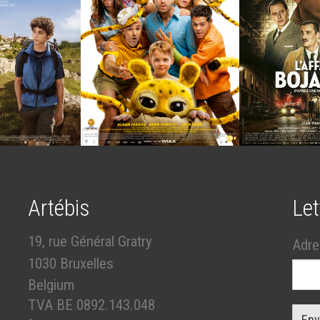
Artébis
Let
19, rue Général Gratry
Adre
1030 Bruxelles
Belgium
TVA BE 0892.143.048
Env