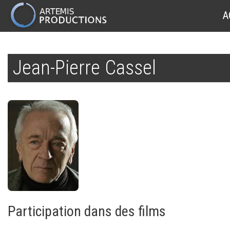
MAIN
A
NAVIGATION
Aller
au
Jean-Pierre Cassel
contenu
principal
Participation dans des films