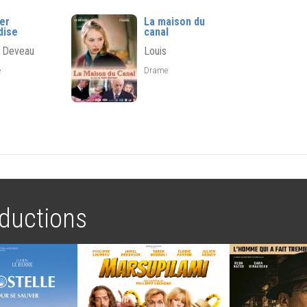
er
La maison du
dise
canal
i Deveau
Louis
e
Drame
ductions