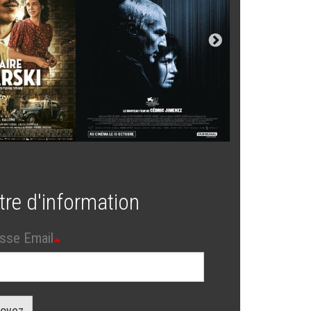
tre d'information
sse Email
oyez