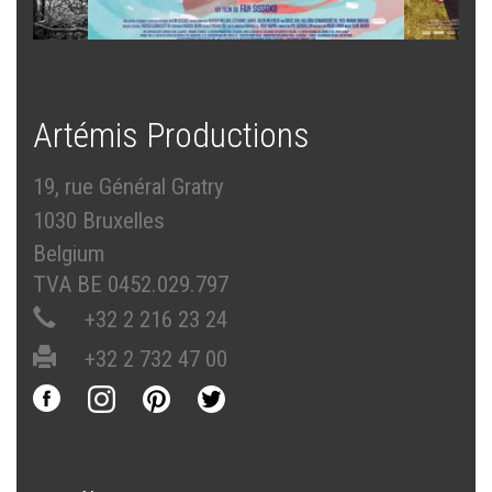
Artémis Productions
19, rue Général Gratry
1030 Bruxelles
Belgium
TVA BE 0452.029.797
+32 2 216 23 24
+32 2 732 47 00