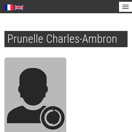
Tog
nav
Aller
au
Prunelle Charles-Ambron
contenu
principal