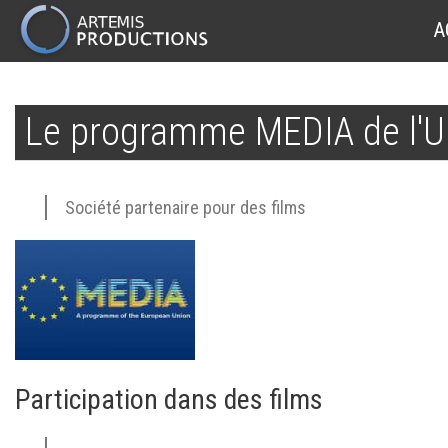
MAIN
A
NAVIGATION
Aller
au
Le programme MEDIA de l'U
contenu
principal
Société partenaire pour des films
Participation dans des films