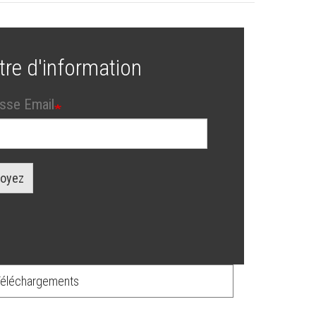
tre d'information
sse Email
oyez
éléchargements