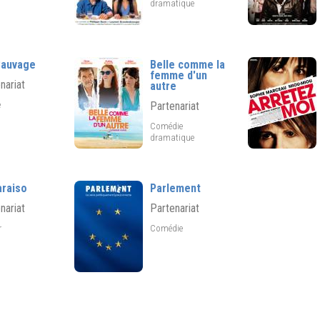
dramatique
Sauvage
Belle comme la
femme d'un
nariat
autre
e
Partenariat
Comédie
dramatique
araiso
Parlement
nariat
Partenariat
er
Comédie