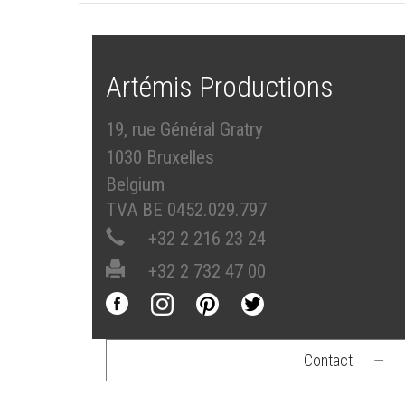
Artémis Productions
19, rue Général Gratry
1030 Bruxelles
Belgium
TVA BE 0452.029.797
+32 2 216 23 24
+32 2 732 47 00
Contact
—
Footer