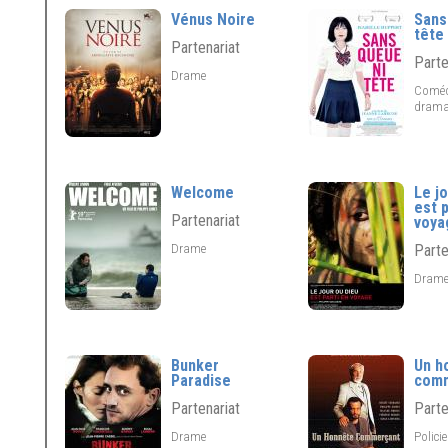
Vénus Noire
Sans
tête
Partenariat
Parte
Drame
Coméd
drama
Welcome
Le j
est p
Partenariat
voya
Drame
Parte
Dram
Bunker
Un h
Paradise
com
Partenariat
Parte
Drame
Polici