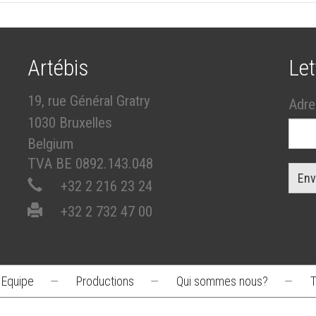
Artébis
Let
19, rue Général Gratry
Adre
1030 Bruxelles
Belgium
TVA BE 0892.143.048
Env
+32 2 216 23 24
+32 2 732 47 00
Equipe
—
Productions
—
Qui sommes nous?
—
T