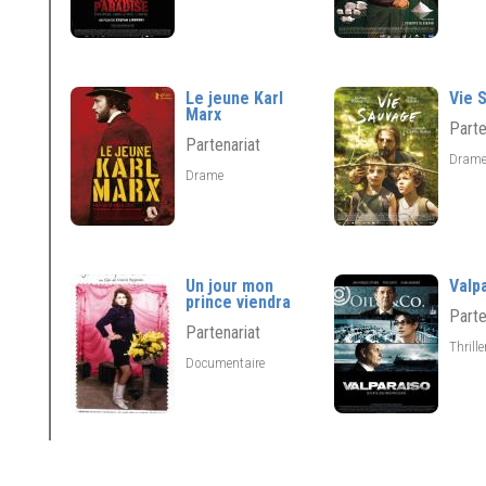
Le jeune Karl
Vie 
Marx
Parte
Partenariat
Dram
Drame
Un jour mon
Valp
prince viendra
Parte
Partenariat
Thrill
Documentaire