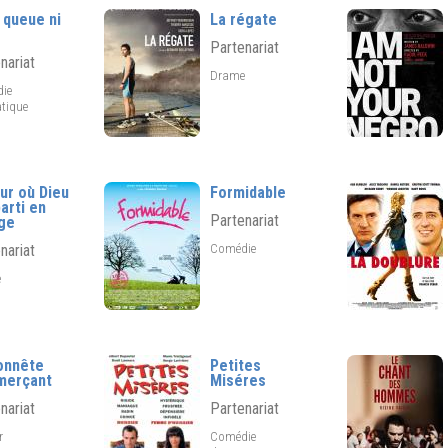
 queue ni
La régate
Partenariat
nariat
Drame
ie
tique
our où Dieu
Formidable
arti en
Partenariat
ge
Comédie
nariat
e
onnête
Petites
merçant
Miséres
nariat
Partenariat
er
Comédie