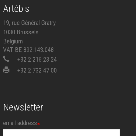
Artébis
19, rue Général Gratry
1030 Brussels
Belgium
VAT BE 892.143.048
+32 2 216 23 24
+32 2 732 47 00
Newsletter
email address