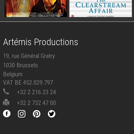
Artémis Productions
19, rue Général Gratry
1030 Brussels
Belgium
VAT BE 452.029.797
+32 2 216 23 24
+32 2 732 47 00