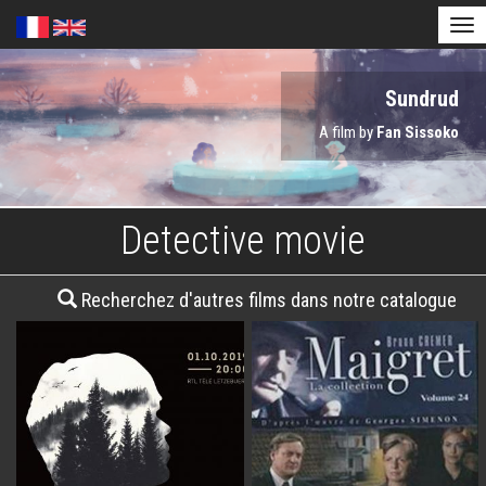
Tog
nav
Skip
Astérix et Obélix - l'Empire du Milieu
Soudain, seuls
Sundrud
to
main
A film by
A film by
A film by
Thomas Bidegain
Guillaume Canet
Fan Sissoko
content
Detective movie
Recherchez d'autres films dans notre catalogue