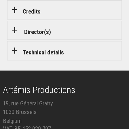
Credits
Director(s)
Technical details
Artémis Productions
19, rue Général Gratry
1030 Brussels
Belgium
VAT BE 452.029.797