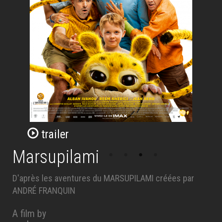
trailer
Marsupilami
D'après les aventures du MARSUPILAMI créées par
ANDRÉ FRANQUIN
A film by