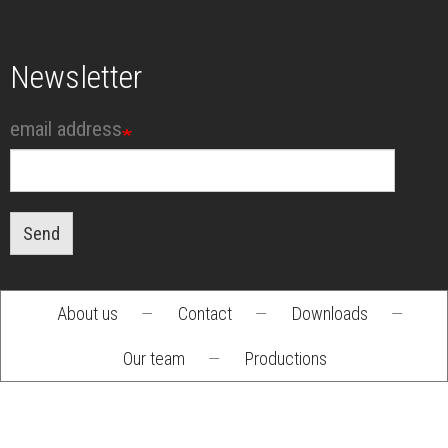
Newsletter
email address
Send
About us
—
Contact
—
Downloads
—
Footer
Our team
—
Productions
menu