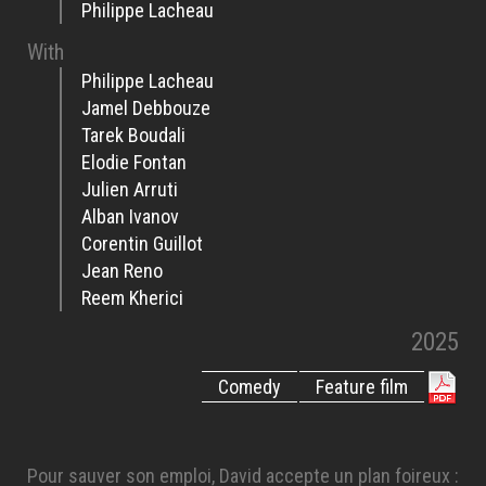
Philippe Lacheau
With
Philippe Lacheau
Jamel Debbouze
Tarek Boudali
Elodie Fontan
Julien Arruti
Alban Ivanov
Corentin Guillot
Jean Reno
Reem Kherici
2025
Comedy
Feature film
Pour sauver son emploi, David accepte un plan foireux :