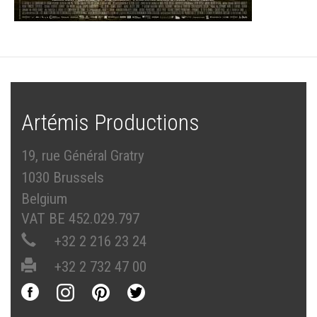
Artémis Productions
19, rue Général Gratry
1030 Brussels
Belgium
VAT BE 452.029.797
+32 2 216 23 24
+32 2 732 47 00