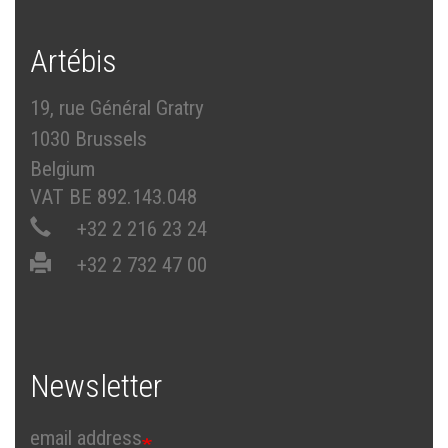
Artébis
19, rue Général Gratry
1030 Brussels
Belgium
VAT BE 892.143.048
+32 2 216 23 24
+32 2 732 47 00
Newsletter
email address