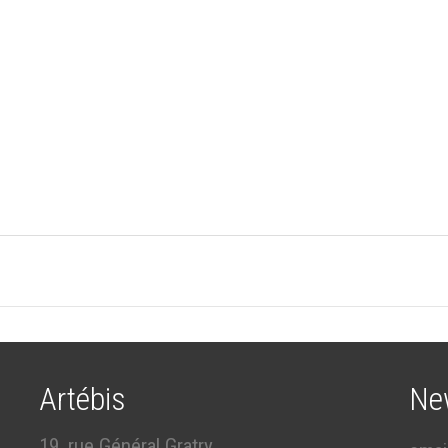
Artébis
Ne
19, rue Général Gratry