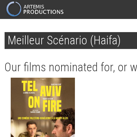
MAIN
NAVIGATION
Skip
to
Meilleur Scénario (Haifa)
main
content
Our films nominated for, or w