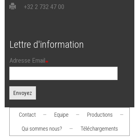
+32 2 732 47 00
Lettre d'information
Adresse Email
Envoyez
Contact
—
Equipe
—
Productions
—
Footer
Qui sommes nous?
—
Téléchargements
menu