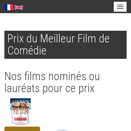
Toggl
naviga
Aller
au
Prix du Meilleur Film de
contenu
principal
Comédie
Nos films nominés ou
lauréats pour ce prix