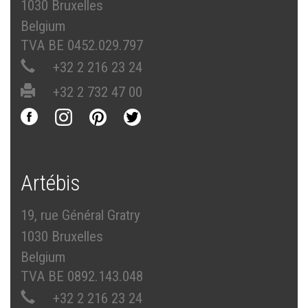
1030 Bruxelles
Belgium
TVA BE 0452.029.797
+32 2 216 23 24
+32 2 732 47 00
Artébis
19, rue Général Gratry
1030 Bruxelles
Belgium
TVA BE 0892.143.048
+32 2 216 23 24