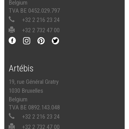
Belgium
TVA BE 0452.029.797
+32 2 216 23 24
+32 2 732 47 00
Artébis
19, rue Général Gratry
1030 Bruxelles
Belgium
TVA BE 0892.143.048
+32 2 216 23 24
+32 2 732 47 00