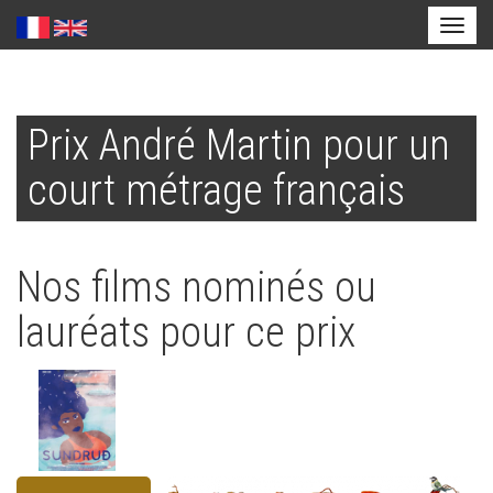
Toggl
naviga
Aller
au
Prix André Martin pour un
contenu
principal
court métrage français
Nos films nominés ou
lauréats pour ce prix