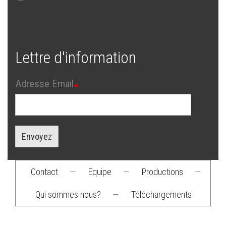
Lettre d'information
Adresse Email
Envoyez
Contact
—
Equipe
—
Productions
—
Footer
Qui sommes nous?
—
Téléchargements
menu