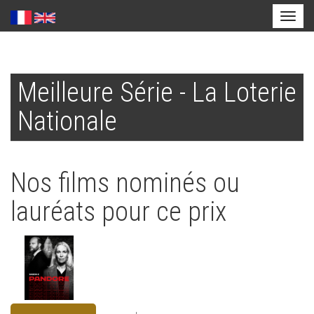
Toggl
naviga
Aller
au
Meilleure Série - La Loterie
contenu
principal
Nationale
Nos films nominés ou
lauréats pour ce prix