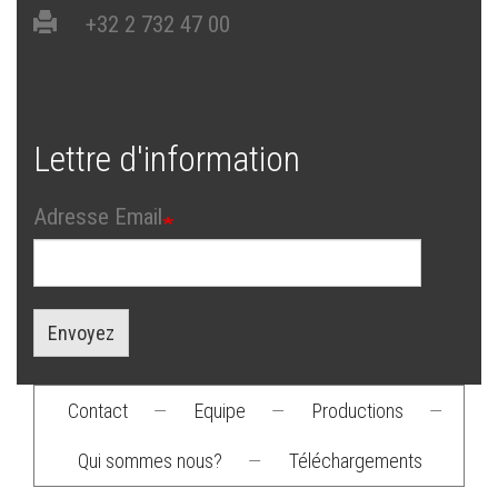
+32 2 732 47 00
Lettre d'information
Adresse Email
Envoyez
Contact
—
Equipe
—
Productions
—
Footer
Qui sommes nous?
—
Téléchargements
menu