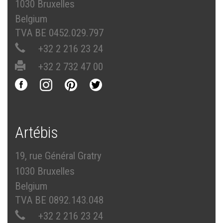
1030 Bruxelles
Belgium
TVA BE 0452.029.797
+32 2 216 23 24
+32 2 732 47 00
Artébis
19, rue Général Gratry
1030 Bruxelles
Belgium
TVA BE 0892.143.048
+32 2 216 23 24