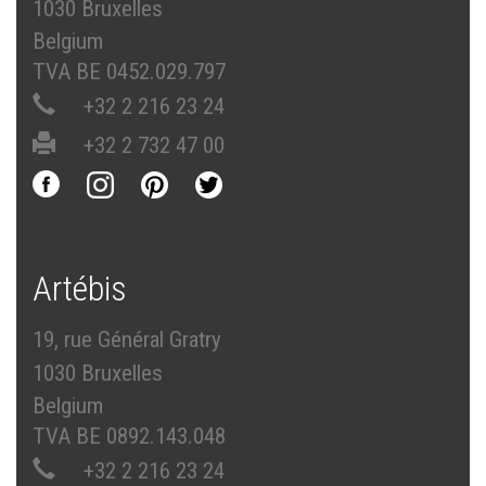
1030 Bruxelles
Belgium
TVA BE 0452.029.797
+32 2 216 23 24
+32 2 732 47 00
Artébis
19, rue Général Gratry
1030 Bruxelles
Belgium
TVA BE 0892.143.048
+32 2 216 23 24