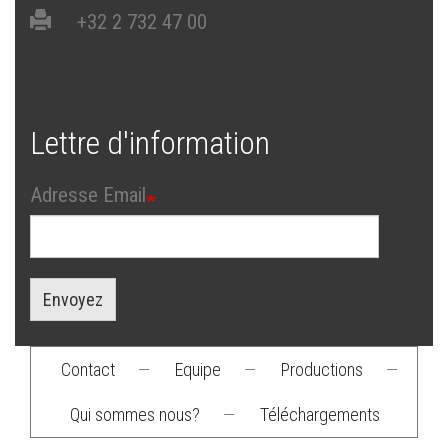
+32 2 732 47 00
Lettre d'information
Adresse Email
Envoyez
Contact
—
Equipe
—
Productions
—
Footer
Qui sommes nous?
—
Téléchargements
menu