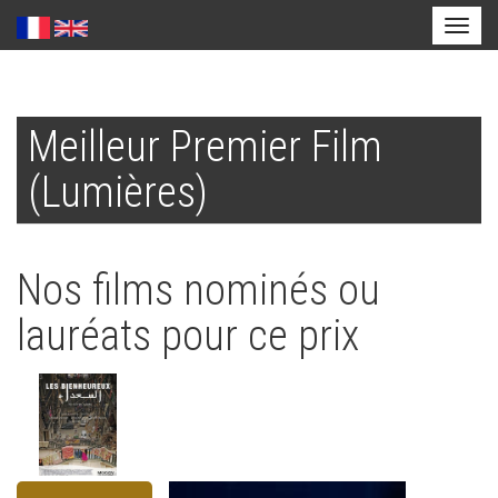
Toggl
naviga
Aller
au
Meilleur Premier Film
contenu
principal
(Lumières)
Nos films nominés ou
lauréats pour ce prix