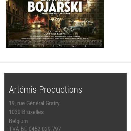
Artémis Productions
19, rue Général Gratry
1030 Bruxelles
Belgium
TVA BE 0452.029.797