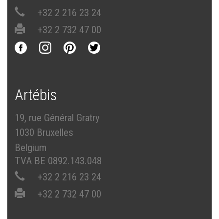
+32 2 216 23 24
+32 2 732 47 00
Artébis
19, rue Général Gratry
1030 Bruxelles
Belgium
TVA BE 0892.143.048
+32 2 216 23 24
+32 2 732 47 00