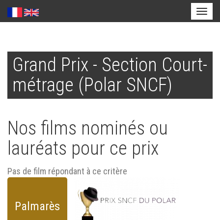
Toggl
naviga
Aller
au
Grand Prix - Section Court-
contenu
principal
métrage (Polar SNCF)
Nos films nominés ou
lauréats pour ce prix
Pas de film répondant à ce critère
Palmarès