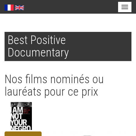
Toggl
naviga
Aller
au
Best Positive
contenu
principal
Documentary
Nos films nominés ou
lauréats pour ce prix