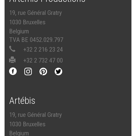
19, rue Général Gratry
1030 Bruxelles
Belgium
TVA BE 0452.029.797
+32 2 216 23 24
+32 2 732 47 00
Artébis
19, rue Général Gratry
1030 Bruxelles
Belgium