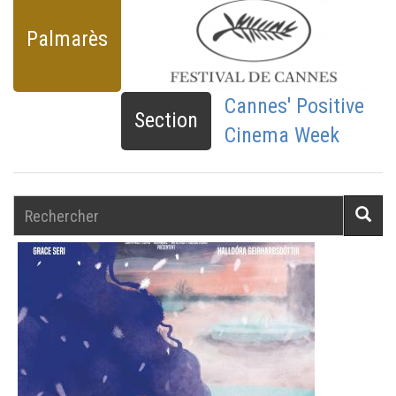
Palmarès
Cannes' Positive
Section
Cinema Week
Rechercher
Reche