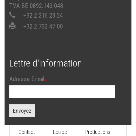
TVA BE 0892.143.048
+32 2 216 23 24
+32 2 732 47 00
Lettre d'information
Adresse Email
Envoyez
Contact
—
Equipe
—
Productions
—