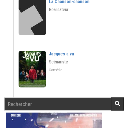
La Chanson-chanson
Réalisateur
Jacques a vu
Scénariste
Comédie
Rechercher
Reche