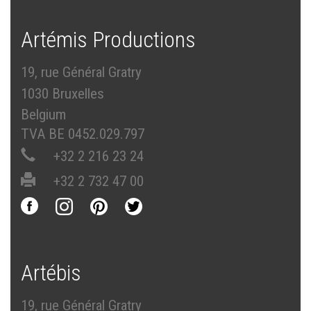
Artémis Productions
19, rue Général Gratry
1030 Bruxelles
Belgium
TVA BE 0452.029.797
+32 2 216 23 24
+32 2 732 47 00
Artébis
19, rue Général Gratry