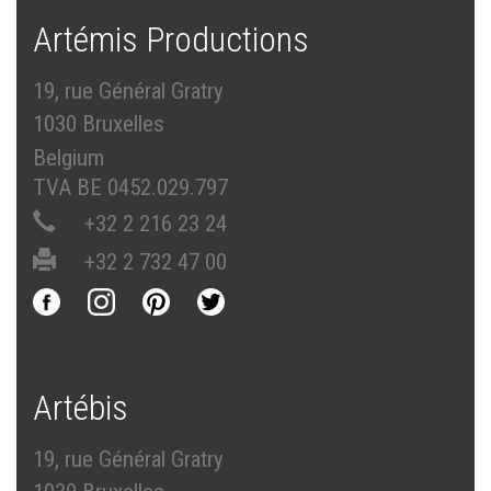
Artémis Productions
19, rue Général Gratry
1030 Bruxelles
Belgium
TVA BE 0452.029.797
+32 2 216 23 24
+32 2 732 47 00
Artébis
19, rue Général Gratry