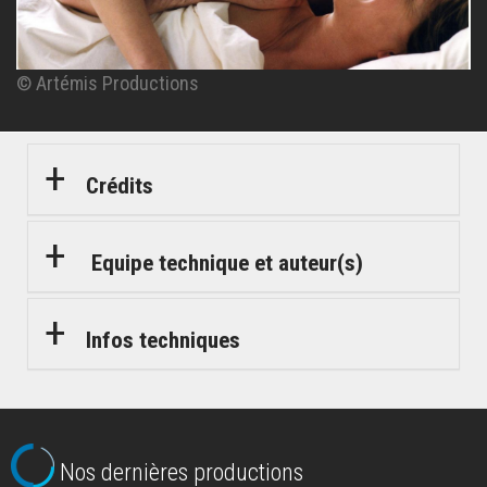
© Artémis Productions
© Artémis Productions
© Artémis Productions
© Artémis Productions
Crédits
Equipe technique et auteur(s)
Infos techniques
Nos dernières productions