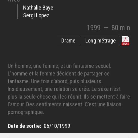
Nathalie Baye
Sergi Lopez
1999
—
80 min
Drame
Long métrage
Un homme, une femme, et un fantasme sexuel.
L'homme et la femme décident de partager ce
fantasme. Une fois d'abord, puis plusieurs.
Insidieusement, une relation se crée. Le sexe n'est
plus la seule chose qui les réunit. Ils se mettent à faire
l'amour. Des sentiments naissent. C'est une liaison
pornographique.
Date de sortie
06/10/1999