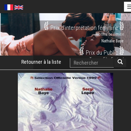
Aller
Prix d'interprétation féminine
au
Mostra de Venise
contenu
Nathalie Baye
principal
Prix du Public
Rechercher
Tromso Film Festival
Retourner à la liste
Reche