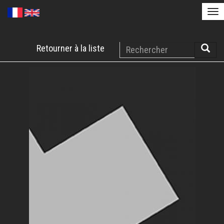
Tog
nav
Aller
Rechercher
Retourner à la liste
au
Reche
contenu
principal