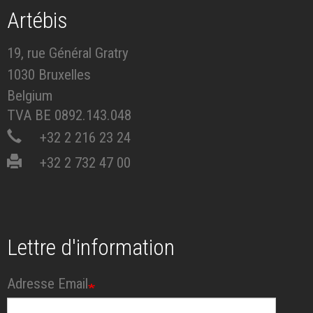
Artébis
19, rue Général Gratry
1030 Bruxelles
Belgium
TVA BE 0892.143.048
+32 2 216 23 24
+32 2 732 47 00
Lettre d'information
Adresse Email