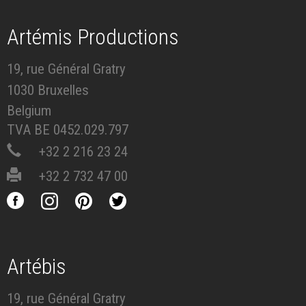
Artémis Productions
19, rue Général Gratry
1030 Bruxelles
Belgium
TVA BE 0452.029.797
+32 2 216 23 24
+32 2 732 47 00
Artébis
19, rue Général Gratry