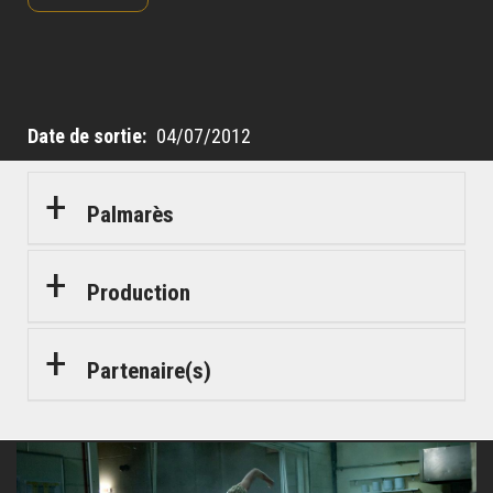
Date de sortie
04/07/2012
Palmarès
Production
Partenaire(s)
© Maud Bernos/SND
© Maud Bernos/SND