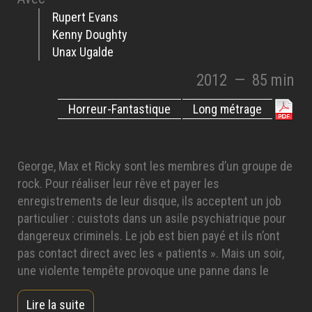
Rupert Evans
Kenny Doughty
Unax Ugalde
2012
—
85 min
Horreur-Fantastique
Long métrage
George, Max et Ricky sont les membres d’un groupe de
rock. Pour réaliser leur rêve et payer les
enregistrements de leur disque, ils acceptent un job
particulier : cuistots dans un asile psychiatrique pour
dangereux criminels. Le job est bien payé et ils n’ont
pas contact direct avec les « patients ». Mais un soir,
une violente tempête provoque une panne dans le
système de sécurité et permet aux « fous » de se
Lire la suite
libérer et de prendre le pouvoir dans l’asile…