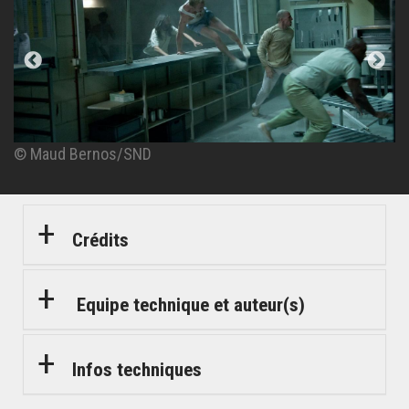
© Maud Bernos/SND
© Maud Bernos/SND
© Maud Bernos/SND
© Maud Bernos/SND
© Maud Bernos/SND
Crédits
Equipe technique et auteur(s)
Infos techniques