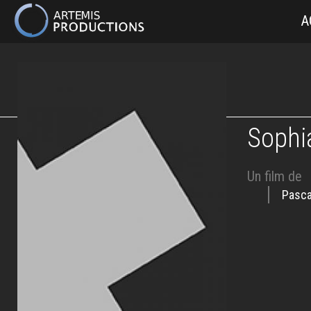
MAIN
A
NAVIGATION
Aller
au
contenu
principal
Sophi
Un film de
Pasca