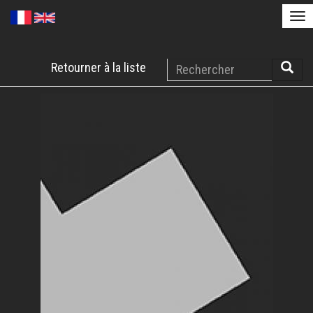
Tog
nav
Aller
Rechercher
Retourner à la liste
au
Reche
contenu
principal