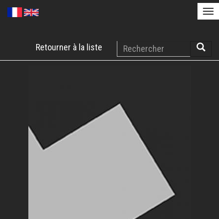
Tog
nav
Aller
Rechercher
Retourner à la liste
au
Reche
contenu
principal