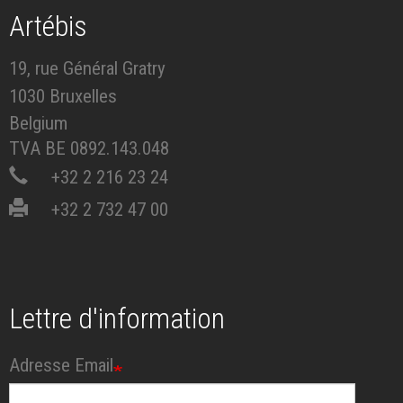
Artébis
19, rue Général Gratry
1030 Bruxelles
Belgium
TVA BE 0892.143.048
+32 2 216 23 24
+32 2 732 47 00
Lettre d'information
Adresse Email