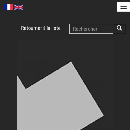
Tog
nav
Aller
Rechercher
Retourner à la liste
au
Reche
contenu
principal