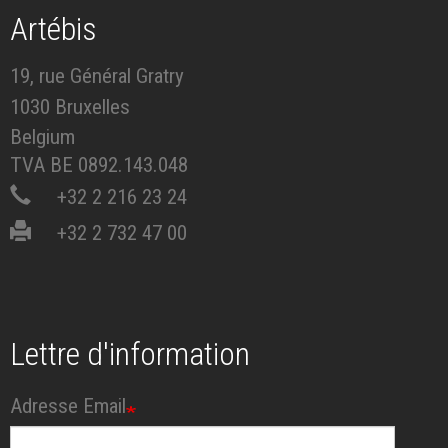
Artébis
19, rue Général Gratry
1030 Bruxelles
Belgium
TVA BE 0892.143.048
+32 2 216 23 24
+32 2 732 47 00
Lettre d'information
Adresse Email